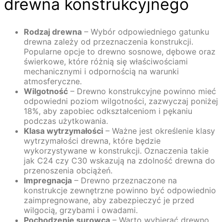
drewna konstrukcyjnego
Rodzaj drewna
– Wybór odpowiedniego gatunku
drewna zależy od przeznaczenia konstrukcji.
Popularne opcje to drewno sosnowe, dębowe oraz
świerkowe, które różnią się właściwościami
mechanicznymi i odpornością na warunki
atmosferyczne.
Wilgotność
– Drewno konstrukcyjne powinno mieć
odpowiedni poziom wilgotności, zazwyczaj poniżej
18%, aby zapobiec odkształceniom i pękaniu
podczas użytkowania.
Klasa wytrzymałości
– Ważne jest określenie klasy
wytrzymałości drewna, które będzie
wykorzystywane w konstrukcji. Oznaczenia takie
jak C24 czy C30 wskazują na zdolność drewna do
przenoszenia obciążeń.
Impregnacja
– Drewno przeznaczone na
konstrukcje zewnętrzne powinno być odpowiednio
zaimpregnowane, aby zabezpieczyć je przed
wilgocią, grzybami i owadami.
Pochodzenie surowca
– Warto wybierać drewno