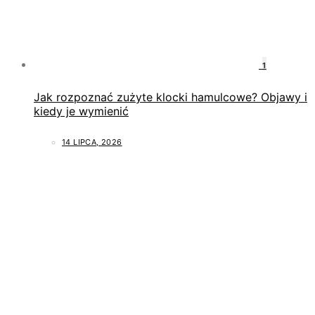
1
Jak rozpoznać zużyte klocki hamulcowe? Objawy i
kiedy je wymienić
14 LIPCA, 2026