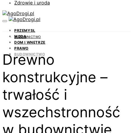
Zdrowie i uroda
PRZEMYSŁ
MODA
BUDOWNICTWO
DOM I WNĘTRZE
PRAWO
Drewno
BUDOWNICTWO
konstrukcyjne –
trwałość i
wszechstronność
w budownictwie