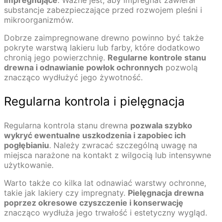
impregnujące
. Ważne jest, aby impregnat zawierał
substancje zabezpieczające przed rozwojem pleśni i
mikroorganizmów.
Dobrze zaimpregnowane drewno powinno być także
pokryte warstwą lakieru lub farby, które dodatkowo
chronią jego powierzchnię.
Regularne kontrole stanu
drewna i odnawianie powłok ochronnych
pozwolą
znacząco wydłużyć jego żywotność.
Regularna kontrola i pielęgnacja
Regularna kontrola stanu drewna
pozwala szybko
wykryć ewentualne uszkodzenia i zapobiec ich
pogłębianiu
. Należy zwracać szczególną uwagę na
miejsca narażone na kontakt z wilgocią lub intensywne
użytkowanie.
Warto także co kilka lat odnawiać warstwy ochronne,
takie jak lakiery czy impregnaty.
Pielęgnacja drewna
poprzez okresowe czyszczenie i konserwację
znacząco wydłuża jego trwałość i estetyczny wygląd.