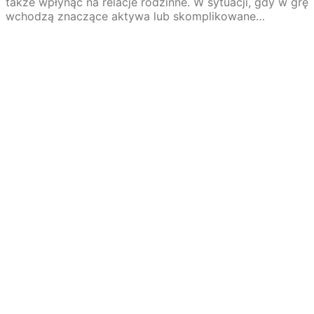
także wpłynąć na relacje rodzinne. W sytuacji, gdy w grę
wchodzą znaczące aktywa lub skomplikowane…