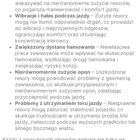
wskazywać na nierównomierne zużycie resorów,
co pogarsza manewrowość i komfort jazdy.
Wibracje i hałas podczas jazdy
– Zużyte resory
mogą nie tłumić odpowiednio drgań, co prowadzi
do wibracji i nieprzyjemnych odgłosów,
ograniczając komfort oraz utrudniając
koncentrację kierowcy.
Zwiększony dystans hamowania
– Niewłaściwa
praca zawieszenia może wpływać na skuteczność
hamowania, wydłużając drogę hamowania i
zwiększając ryzyko kolizji.
Nierównomierne zużycie opon
– Uszkodzone
resory mogą powodować problemy z geometrią
zawieszenia, co skutkuje przyspieszonym i
nierównomiernym zużyciem opon, osłabiając
przyczepność podczas jazdy.
Problemy z utrzymaniem toru jazdy
– Niesprawne
resory mogą zaburzać stabilność pojazdu, co
skutkuje trudnościami w utrzymaniu prostej linii
jazdy, zwłaszcza podczas wyższych prędkości lub
silnego bocznego wiatru.
Każdy z powyższych objawów wpływa nie tylko na