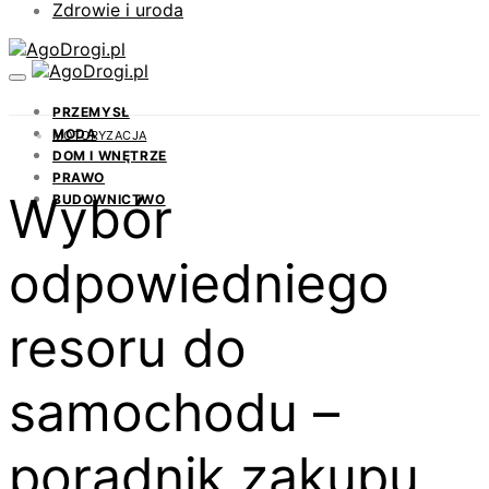
Zdrowie i uroda
PRZEMYSŁ
MODA
MOTORYZACJA
DOM I WNĘTRZE
PRAWO
Wybór
BUDOWNICTWO
odpowiedniego
resoru do
samochodu –
poradnik zakupu