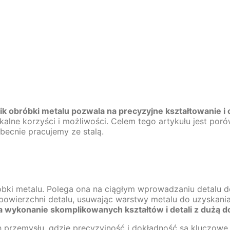
k obróbki metalu pozwala na precyzyjne kształtowanie i 
unikalne korzyści i możliwości. Celem tego artykułu jest p
becnie pracujemy ze stalą.
óbki metalu. Polega ona na ciągłym wprowadzaniu detalu do
powierzchni detalu, usuwając warstwy metalu do uzyskania
a wykonanie skomplikowanych kształtów i detali z dużą d
ch przemysłu, gdzie precyzyjność i dokładność są kluczow