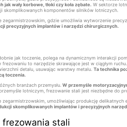
h jak wały korbowe, tłoki czy koła zębate.
W sektorze lotn
kcji skomplikowanych komponentów silników lotniczych.
le zegarmistrzowskim, gdzie umożliwia wytworzenie prec
ji precyzyjnych implantów i narzędzi chirurgicznych.
odobnie jak toczenie, polega na dynamicznym interakcji p
w frezowaniu to narzędzie skrawające jest w ciągłym ruchu.
wierzchni detalu, usuwając warstwy metalu.
Ta technika po
cą toczenia.
różnych branżach przemysłu.
W przemyśle motoryzacyjnym,
przemyśle lotniczym, frezowanie stali jest niezbędne do p
e zegarmistrzowskim, umożliwiając produkcję delikatnyc
ukcji skomplikowanych implantów i precyzyjnych narzędz
frezowania stali