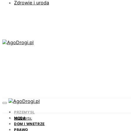
Zdrowie i uroda
PRZEMYSŁ
MODA
PRZEMYSŁ
DOM I WNĘTRZE
PRAWO