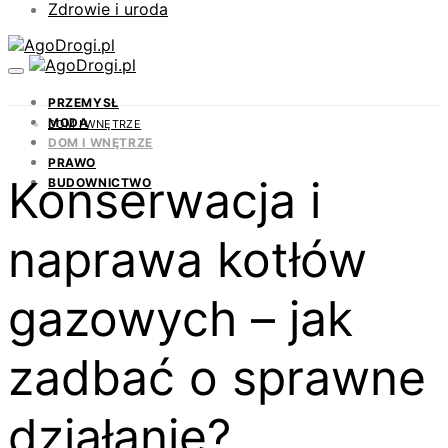
Zdrowie i uroda
PRZEMYSŁ
MODA
DOM I WNĘTRZE
DOM I WNĘTRZE
PRAWO
Konserwacja i
BUDOWNICTWO
naprawa kotłów
gazowych – jak
zadbać o sprawne
działanie?