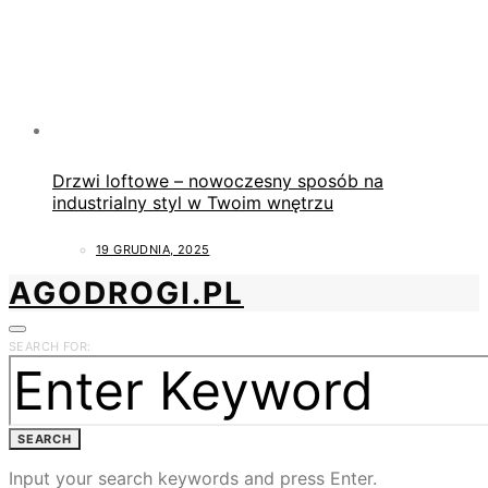
Drzwi loftowe – nowoczesny sposób na
industrialny styl w Twoim wnętrzu
19 GRUDNIA, 2025
AGODROGI.PL
SEARCH FOR:
SEARCH
Input your search keywords and press Enter.