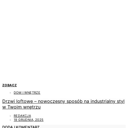
ZOBACZ
DOM I WNĘTRZE
Drzwi loftowe – nowoczesny sposób na industrialny styl
w Twoim wnętrzu
REDAKCJA
19 GRUDNIA, 2025
DODAJ KOMENTARZ